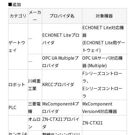
■追加
メーカ
カテゴリ
プロバイダ名
対象機器
ー
ECHONET Lite対応機
ECHONET Liteプロ
器
―
ゲートウ
バイダ
(ECHONET Lite用ゲー
ェイ
トウェイ)
OPC UA Multipleプ
OPC UAサーバ対応機
―
ロバイダ
器 (Multiple)
Fシリーズコントロー
川崎重
ラ、
ロボット
KRCCプロバイダ
工業
Eシリーズコントロー
ラ
三菱電
MxComponent4プ
MxComponent
PLC
機
ロバイダ
Version4対応機器
オムロ
ZN-CTX21プロバイ
ZN-CTX21
ン
ダ
センサ (そ
無線センシングソリ