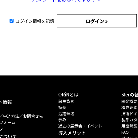
ログイン情報を記憶
ORiNとは
SIer
誕生背景
開発概要
ト情報
特長
構成要素
活躍領域
技術ドキ
／申込方法／お問合せ先
歩み
製品カタ
会フォーム
過去の展示会・イベント
用語解説
ン
FAQ
導入メリット
トについて