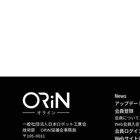
News
アップデー
会員登録
会員について
Web会員入
一般社団法人日本ロボット工業会
技術部 ORiN協議会事務局
会員ログイ
〒105-0011
Webサイ