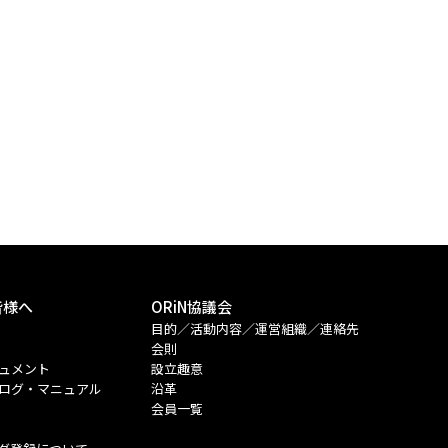
の皆様へ
ORiN協議会
目的／活動内容／運営組織／連絡先
会則
ュメント
設立趣意
ログ・マニュアル
沿革
会員一覧