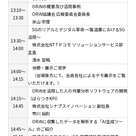
ORiNの概要及び活用事例
13:10～
ORiN協議会 広報委員会委員長
13:30
米山 宗俊
5Gのリアルとデジタル革命 ～製造業における5G
活用～
13:30～
株式会社NTTドコモ ソリューションサービス部
14:00
主査
清水 宣暁
休憩・展示ご見学
14:00～
（会場後方にて、会員各社によるデモ展示をご覧
14:15
いただけます。）
ORiNを活用した人の作業分析ソフトウェアの開発
14:15～
（ばらつきKPI）
14:45
株式会社シナプスイノベーション 副社長
市川 裕則
ORiNに収集したデータを解析する「AI生成ツー
14:45～
ル」のご紹介