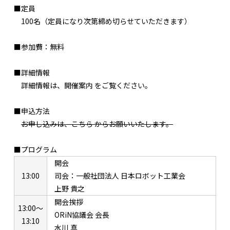
■定員
100名（定員になり次第締め切らせていただきます）
■参加費：無料
■詳細情報
詳細情報は、開催案内 をご覧ください。
■申込方法
お申し込みは、こちら からお願いいたします。
■プログラム
開会
13:00
司会：一般社団法人 日本ロボット工業会
上野 貴之
開会挨拶
13:00～
ORiN協議会 会長
13:10
水川 真