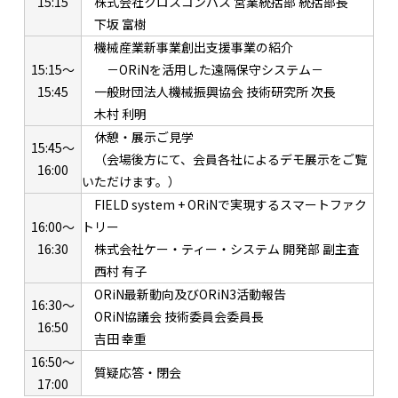
15:15
株式会社クロスコンパス 営業統括部 統括部長
下坂 富樹
機械産業新事業創出支援事業の紹介
15:15～
－ORiNを活用した遠隔保守システム－
15:45
一般財団法人機械振興協会 技術研究所 次長
木村 利明
休憩・展示ご見学
15:45～
（会場後方にて、会員各社によるデモ展示をご覧
16:00
いただけます。）
FIELD system + ORiNで実現するスマートファク
16:00～
トリー
16:30
株式会社ケー・ティー・システム 開発部 副主査
西村 有子
ORiN最新動向及びORiN3活動報告
16:30～
ORiN協議会 技術委員会委員長
16:50
吉田 幸重
16:50～
質疑応答・閉会
17:00